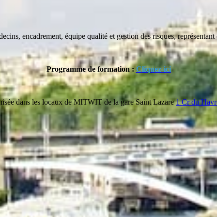
decins, encadrement, équipe qualité et gestion des risques, représentant
Programme de formation :
Cliquez-ici
ganisée dans les locaux de MITWIT de la gare Saint Lazare
1 Cr du Havr